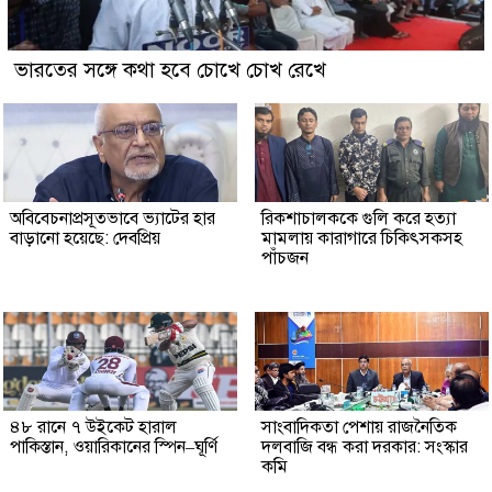
ভারতের সঙ্গে কথা হবে চোখে চোখ রেখে
অবিবেচনাপ্রসূতভাবে ভ্যাটের হার
রিকশাচালককে গুলি করে হত্যা
বাড়ানো হয়েছে: দেবপ্রিয়
মামলায় কারাগারে চিকিৎসকসহ
পাঁচজন
৪৮ রানে ৭ উইকেট হারাল
সাংবাদিকতা পেশায় রাজনৈতিক
পাকিস্তান, ওয়ারিকানের স্পিন–ঘূর্ণি
দলবাজি বন্ধ করা দরকার: সংস্কার
কমি