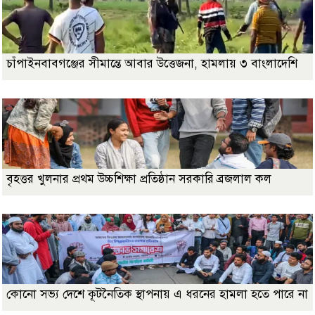
চাঁপাইনবাবগঞ্জের সীমান্তে আবার উত্তেজনা, হামলায় ৩ বাংলাদেশি
বৃহত্তর খুলনার প্রথম উচ্চশিক্ষা প্রতিষ্ঠান সরকারি ব্রজলাল কল
কোনো সভ্য দেশে কূটনৈতিক স্থাপনায় এ ধরনের হামলা হতে পারে না