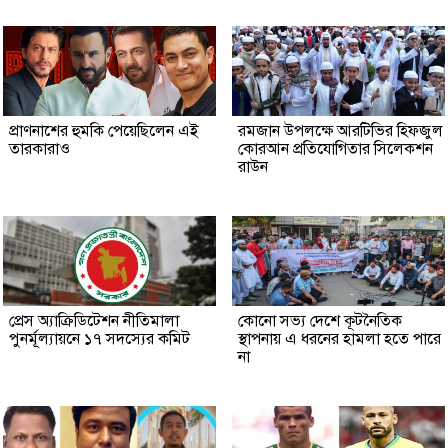
প্রাণনাশের হুমকি পেয়েছিলেন এই
রমজান উপলক্ষে আরটিভির হিফজুল
তারকারাও
কোরআন প্রতিযোগিতার সিলেকশন
রাউন
প্রেস অ্যাক্রিডিটেশন নীতিমালা
কোনো সভ্য দেশে কূটনৈতিক
পুনর্মূল্যায়নে ১৭ সদস্যের কমিট
স্থাপনায় এ ধরনের হামলা হতে পারে
না