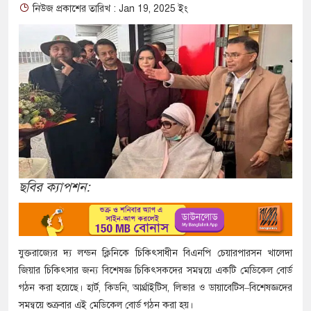
নিউজ প্রকাশের তারিখ : Jan 19, 2025 ইং
ছবির ক্যাপশন:
যুক্তরাজ্যের দ্য লন্ডন ক্লিনিকে চিকিৎসাধীন বিএনপি চেয়ারপারসন খালেদা
জিয়ার চিকিৎসার জন্য বিশেষজ্ঞ চিকিৎসকদের সমন্বয়ে একটি মেডিকেল বোর্ড
গঠন করা হয়েছে। হার্ট, কিডনি, আর্থ্রাইটিস, লিভার ও ডায়াবেটিস–বিশেষজ্ঞদের
সমন্বয়ে শুক্রবার এই মেডিকেল বোর্ড গঠন করা হয়।