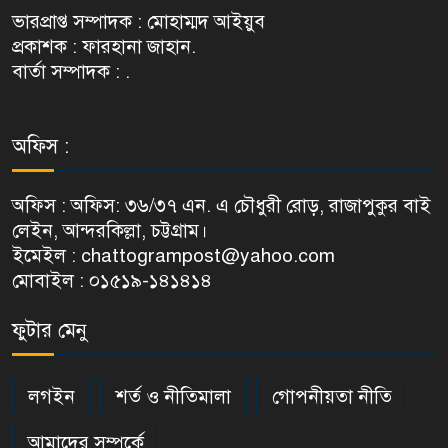
ভারপ্রাপ্ত সম্পাদক : মোহাম্মদ আইয়ুব
প্রকাশক : ফারহানা জাহান.
বার্তা সম্পাদক : .
অফিস :
অফিস : অফিস: ৩৬/৩৭ এন. এ চৌধুরী রোড়, রাজাপুকুর বাই
লেইন, আন্দরকিল্লা, চট্টগ্রাম।
ইমেইল : chattogrampost@yahoo.com
মোবাইল : ০১৫১৯-১৪১৪১৪
ফুটার মেনু
লগইন
শর্ত ও নীতিমালা
গোপনীয়তা নীতি
আমাদের সম্পর্কে