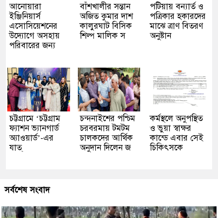
আনোয়ারা
বাঁশখালীর সন্তান
পটিয়ায় বন্যার্ত ও
ইঞ্জিনিয়ার্স
অজিত কুমার দাশ
পত্রিকার হকারদের
এসোসিয়েশনের
কালুরঘাট বিসিক
মাঝে ত্রাণ বিতরণ
উদ্যোগে অসহায়
শিল্প মালিক স
অনুষ্টান
পরিবারের জন্য
চট্টগ্রামে ‘চট্টগ্রাম
চন্দনাইশের পশ্চিম
কর্মস্থলে অনুপস্থিত
ফ্যাশন ভ্যানগার্ড
চরবরমায় টমটম
ও ভুয়া স্বাক্ষর
অ্যাওয়ার্ড’-এর
চালকদের আর্থিক
কান্ডে এবার সেই
যাত্
অনুদান দিলেন জ
চিকিৎসকে
সর্বশেষ সংবাদ