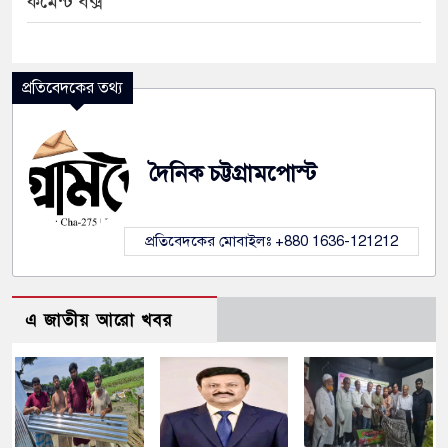
কমেন্ট বক্স
প্রতিবেদকের তথ্য
দৈনিক চট্টগ্রামপোস্ট
প্রতিবেদকের মোবাইলঃ +880 1636-121212
এ জাতীয় আরো খবর