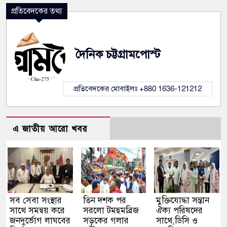
প্রতিবেদকের তথ্য
দৈনিক চট্টগ্রামপোস্ট
প্রতিবেদকের মোবাইলঃ +880 1636-121212
এ জাতীয় আরো খবর
সব সেবা সংস্থার
তিন দশক পর
মুক্তিযোদ্ধা সন্তান
সাথে সমন্বয় করে
সরলো টমছমব্রিজ
ঐক্য পরিষদের
জনদুর্ভোগ লাঘবের
সড়কের গলার
সাথে,ডিসি ও