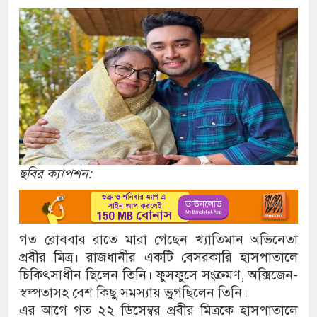
ছবির ক্যাপশন:
গত রোববার রাতে মারা গেছেন খ্যাতিমান অভিনেতা
প্রবীর মিত্র। রাজধানীর একটি বেসরকারি হাসপাতালে
চিকিৎসাধীন ছিলেন তিনি। ফুসফুসে সংক্রমণ, অক্সিজেন-
স্বল্পতাসহ বেশ কিছু সমস্যায় ভুগছিলেন তিনি।
এর আগে গত ২২ ডিসেম্বর প্রবীর মিত্রকে হাসপাতালে