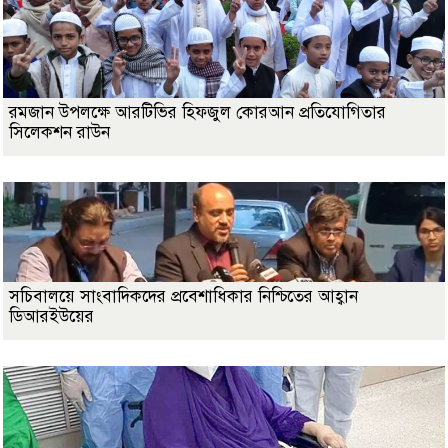
রমজান উপলক্ষে আরটিভির হিফজুল কোরআন প্রতিযোগিতার
সিলেকশন রাউন
সচিবালয়ে সাংবাদিকদের প্রবেশাধিকার নিশ্চিতের আহ্বান
ডিআরইউয়ের