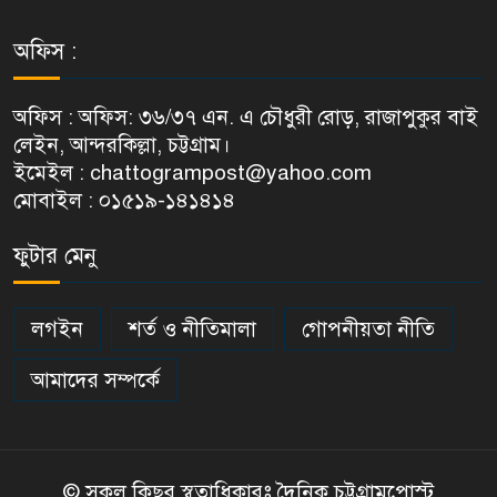
অফিস :
অফিস : অফিস: ৩৬/৩৭ এন. এ চৌধুরী রোড়, রাজাপুকুর বাই
লেইন, আন্দরকিল্লা, চট্টগ্রাম।
ইমেইল : chattogrampost@yahoo.com
মোবাইল : ০১৫১৯-১৪১৪১৪
ফুটার মেনু
লগইন
শর্ত ও নীতিমালা
গোপনীয়তা নীতি
আমাদের সম্পর্কে
© সকল কিছুর স্বত্বাধিকারঃ দৈনিক চট্টগ্রামপোস্ট