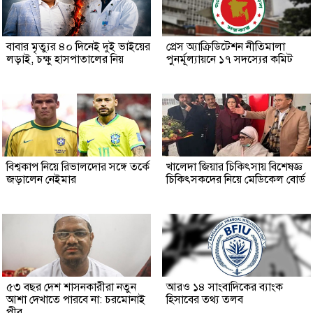
বাবার মৃত্যুর ৪০ দিনেই দুই ভাইয়ের
প্রেস অ্যাক্রিডিটেশন নীতিমালা
লড়াই, চক্ষু হাসপাতালের নিয়
পুনর্মূল্যায়নে ১৭ সদস্যের কমিট
বিশ্বকাপ নিয়ে রিভালদোর সঙ্গে তর্কে
খালেদা জিয়ার চিকিৎসায় বিশেষজ্ঞ
জড়ালেন নেইমার
চিকিৎসকদের নিয়ে মেডিকেল বোর্ড
৫৩ বছর দেশ শাসনকারীরা নতুন
আরও ১৪ সাংবাদিকের ব্যাংক
আশা দেখাতে পারবে না: চরমোনাই
হিসাবের তথ্য তলব
পীর