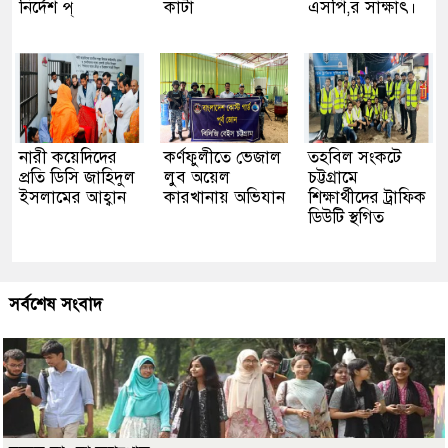
নির্দেশ প্
কাঁটা
এসপি,র সাক্ষাৎ।
নারী কয়েদিদের
কর্ণফুলীতে ভেজাল
তহবিল সংকটে
প্রতি ডিসি জাহিদুল
লুব অয়েল
চট্টগ্রামে
ইসলামের আহ্বান
কারখানায় অভিযান
শিক্ষার্থীদের ট্রাফিক
ডিউটি স্থগিত
সর্বশেষ সংবাদ