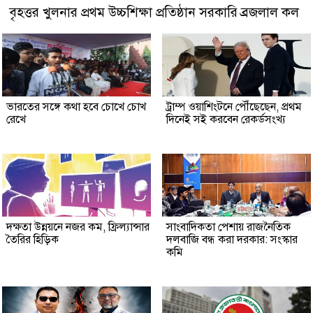
বৃহত্তর খুলনার প্রথম উচ্চশিক্ষা প্রতিষ্ঠান সরকারি ব্রজলাল কল
ভারতের সঙ্গে কথা হবে চোখে চোখ
ট্রাম্প ওয়াশিংটনে পৌঁছেছেন, প্রথম
রেখে
দিনেই সই করবেন রেকর্ডসংখ্য
দক্ষতা উন্নয়নে নজর কম, ফ্রিল্যান্সার
সাংবাদিকতা পেশায় রাজনৈতিক
তৈরির হিড়িক
দলবাজি বন্ধ করা দরকার: সংস্কার
কমি