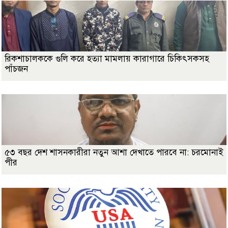
রিকশাচালককে গুলি করে হত্যা মামলায় কারাগারে চিকিৎসকসহ
পাঁচজন
৫৩ বছর দেশ শাসনকারীরা নতুন আশা দেখাতে পারবে না: চরমোনাই
পীর