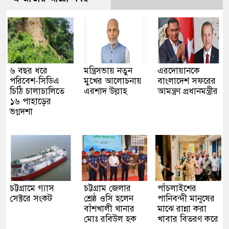
৬ বছর ধরে
মন্ত্রিসভায় নতুন
এরদোয়ানকে
পরিবেশ-সিডিএ
মুখের আলোচনায়
বাংলাদেশ সফরের
চিঠি চালাচালিতে
এরশাদ উল্লাহ
আমন্ত্রণ প্রধানমন্ত্রীর
১৬ পাহাড়ের
ভগ্নদশা
চট্টগ্রামে গ্যাস
চট্টগ্রাম জেলার
পাঁচলাইশের
সেক্টরে সংকট
শ্রেষ্ঠ ওসি হলেন
পানিবন্দী মানুষের
বাঁশখালী থানার
মাঝে রান্না করা
মোঃ রবিউল হক
খাবার বিতরণ করে