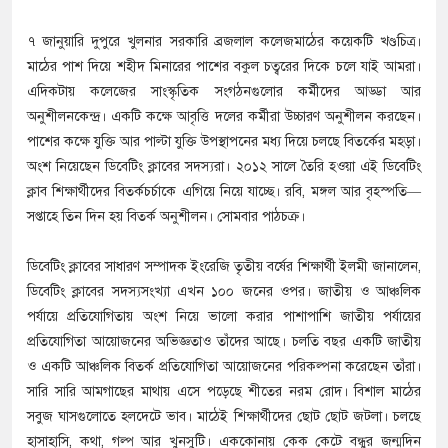
৭ জানুয়ারি দুপুরে খুলনার সরকারি ব্রজলাল কলেজমাঠের কয়েকটি খণ্ডচিত্র।
মাঠের পাশ দিয়ে শহীদ মিনারের পাশের বকুল চত্বরের দিকে চলে যাই আমরা।
এদিকটায় কলেজের সাংস্কৃতিক সংগঠনগুলোর কর্মীদের আড্ডা আর
অনুশীলনকেন্দ্র। একটি কক্ষে আবৃত্তি দলের কর্মীরা উচ্চারণ অনুশীলন করছেন।
পাশের কক্ষে যুক্তি আর পাল্টা যুক্তি উপস্থাপনের মধ্য দিয়ে চলছে বিতর্কের মহড়া।
অংশ নিয়েছেন ডিবেটিং ক্লাবের সদস্যরা। ২০১২ সালে তৈরি হওয়া এই ডিবেটিং
ক্লাব শিক্ষার্থীদের বিতর্কচর্চাকে এগিয়ে নিয়ে যাচ্ছে। রবি, মঙ্গল আর বৃহস্পতি—
সপ্তাহে তিন দিন হয় বিতর্ক অনুশীলন। সোমবার পাঠচক্র।
ডিবেটিং ক্লাবের সাধারণ সম্পাদক ইংরেজি তৃতীয় বর্ষের শিক্ষার্থী ইলমী জানালেন,
ডিবেটিং ক্লাবের সদস্যসংখ্যা এখন ১০০ জনের ওপর। জাতীয় ও আঞ্চলিক
পর্যায়ে প্রতিযোগিতায় অংশ নিয়ে ভালো করার পাশাপাশি জাতীয় পর্যায়ের
প্রতিযোগিতা আয়োজনের অভিজ্ঞতাও তাঁদের আছে। চলতি বছর একটি জাতীয়
ও একটি আঞ্চলিক বিতর্ক প্রতিযোগিতা আয়োজনের পরিকল্পনা করেছেন তাঁরা।
সারি সারি আমগাছের মাথায় এসে পড়েছে শীতের নরম রোদ। বিশাল মাঠের
সবুজ ঘাসগুলোতে হলদেটে ভাব। মাঠেই শিক্ষার্থীদের ছোট ছোট জটলা। চলছে
হাসাহাসি, কথা, গল্প আর খুনসুটি। এককোনায় কেক কেটে বন্ধুর জন্মদিন