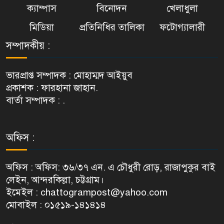
ক্যাম্পাস
বিনোদন
খেলাধুলা
মিডিয়া
প্রতিনিধির তালিকা
ফটোগ্যালারী
সম্পাদকীয় :
ভারপ্রাপ্ত সম্পাদক : মোহাম্মদ আইয়ুব
প্রকাশক : ফারহানা জাহান.
বার্তা সম্পাদক : .
অফিস :
অফিস : অফিস: ৩৬/৩৭ এন. এ চৌধুরী রোড়, রাজাপুকুর বাই
লেইন, আন্দরকিল্লা, চট্টগ্রাম।
ইমেইল : chattogrampost@yahoo.com
মোবাইল : ০১৫১৯-১৪১৪১৪