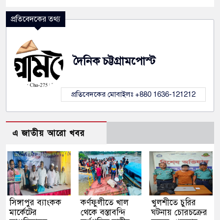
প্রতিবেদকের তথ্য
দৈনিক চট্টগ্রামপোস্ট
প্রতিবেদকের মোবাইলঃ +880 1636-121212
এ জাতীয় আরো খবর
সিঙ্গাপুর ব্যাংকক
কর্ণফুলীতে খাল
খুলশীতে চুরির
মার্কেটের
থেকে বস্তাবন্দি
ঘটনায় চোরচক্রের