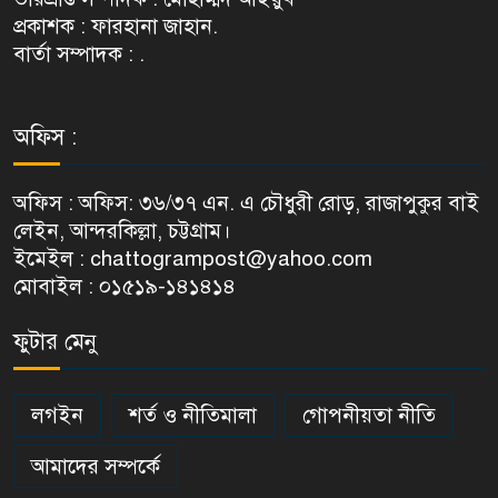
প্রকাশক : ফারহানা জাহান.
বার্তা সম্পাদক : .
অফিস :
অফিস : অফিস: ৩৬/৩৭ এন. এ চৌধুরী রোড়, রাজাপুকুর বাই
লেইন, আন্দরকিল্লা, চট্টগ্রাম।
ইমেইল : chattogrampost@yahoo.com
মোবাইল : ০১৫১৯-১৪১৪১৪
ফুটার মেনু
লগইন
শর্ত ও নীতিমালা
গোপনীয়তা নীতি
আমাদের সম্পর্কে