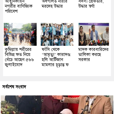
আধুনিকায়ন
অর্ধগলিত নারীর
সদস্য গ্রেফতার,
নগরীর বাণিজ্যিক
মরদেহ উদ্ধার
উদ্ধার স্বর্ণা
পরিবেশ
কুমিল্লায় শরীরের
ফাঁসি থেকে
মাদক কারবারিদের
বিভিন্ন ক্ষত নিয়ে
‘আমৃত্যু’ কারাদণ্ড:
তালিকা করছে
বেঁচে আছেন ৫৬৬
হলি আর্টিজান
সরকার
জুলাইযোদ
মামলার চূড়ান্ত ফ
সর্বশেষ সংবাদ