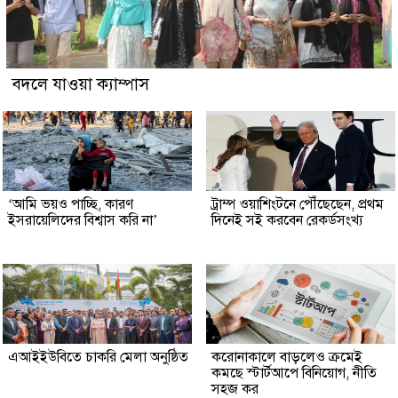
বদলে যাওয়া ক্যাম্পাস
‘আমি ভয়ও পাচ্ছি, কারণ
ট্রাম্প ওয়াশিংটনে পৌঁছেছেন, প্রথম
ইসরায়েলিদের বিশ্বাস করি না’
দিনেই সই করবেন রেকর্ডসংখ্য
এআইইউবিতে চাকরি মেলা অনুষ্ঠিত
করোনাকালে বাড়লেও ক্রমেই
কমছে স্টার্টআপে বিনিয়োগ, নীতি
সহজ কর