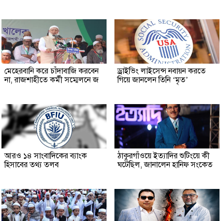
মেহেরবানি করে চাঁদাবাজি করবেন
ড্রাইভিং লাইসেন্স নবায়ন করতে
না, রাজশাহীতে কর্মী সম্মেলনে জ
গিয়ে জানলেন তিনি ‘মৃত’
আরও ১৪ সাংবাদিকের ব্যাংক
ঠাকুরগাঁওয়ে ইত্যাদির শুটিংয়ে কী
হিসাবের তথ্য তলব
ঘটেছিল, জানালেন হানিফ সংকেত