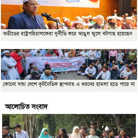
অতীতের রাষ্ট্রপরিচালকেরা দুর্নীতি করে আঙুল ফুলে বটগাছ হয়েছেন
কোনো সভ্য দেশে কূটনৈতিক স্থাপনায় এ ধরনের হামলা হতে পারে না
আলোচিত সংবাদ