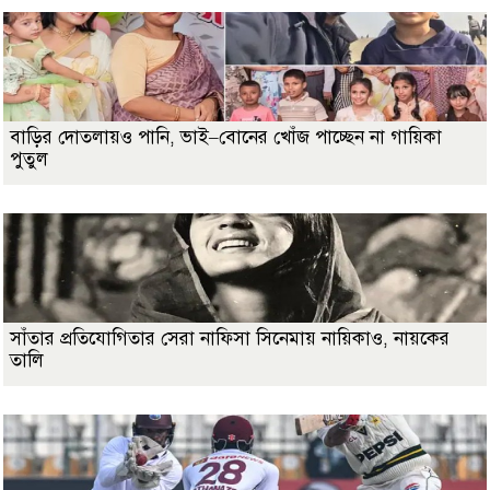
বাড়ির দোতলায়ও পানি, ভাই–বোনের খোঁজ পাচ্ছেন না গায়িকা
পুতুল
সাঁতার প্রতিযোগিতার সেরা নাফিসা সিনেমায় নায়িকাও, নায়কের
তালি