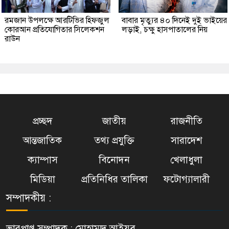
রমজান উপলক্ষে আরটিভির হিফজুল
বাবার মৃত্যুর ৪০ দিনেই দুই ভাইয়ের
কোরআন প্রতিযোগিতার সিলেকশন
লড়াই, চক্ষু হাসপাতালের নিয়
রাউন
প্রচ্ছদ
জাতীয়
রাজনীতি
আন্তজাতিক
তথ্য প্রযুক্তি
সারাদেশ
ক্যাম্পাস
বিনোদন
খেলাধুলা
মিডিয়া
প্রতিনিধির তালিকা
ফটোগ্যালারী
সম্পাদকীয় :
ভারপ্রাপ্ত সম্পাদক : মোহাম্মদ আইয়ুব