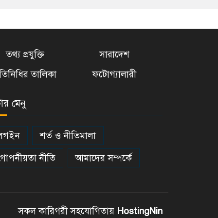
তথ্য প্রযুক্তি
সারাদেশ
্রতিনিধির তালিকা
ফটোগ্যালারী
টার মেনু
লগইন
শর্ত ও নীতিমালা
গোপনীয়তা নীতি
আমাদের সম্পর্কে
সকল কারিগরী সহযোগিতায়
HostingNin