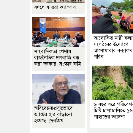
বদলে যাওয়া ক্যাম্পাস
আলোকিত নারী কল্য
সংগঠনের উদ্যােগে
আনোয়ারার বন্যাক
সাংবাদিকতা পেশায়
পরিব
রাজনৈতিক দলবাজি বন্ধ
করা দরকার: সংস্কার কমি
৬ বছর ধরে পরিবেশ
অবিবেচনাপ্রসূতভাবে
চিঠি চালাচালিতে ১৬
ভ্যাটের হার বাড়ানো
পাহাড়ের ভগ্নদশা
হয়েছে: দেবপ্রিয়