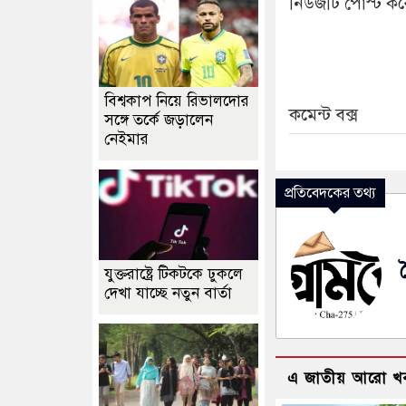
নিউজটি পোস্ট করে
বিশ্বকাপ নিয়ে রিভালদোর
কমেন্ট বক্স
সঙ্গে তর্কে জড়ালেন
নেইমার
প্রতিবেদকের তথ্য
যুক্তরাষ্ট্রে টিকটকে ঢুকলে
দেখা যাচ্ছে নতুন বার্তা
এ জাতীয় আরো খ