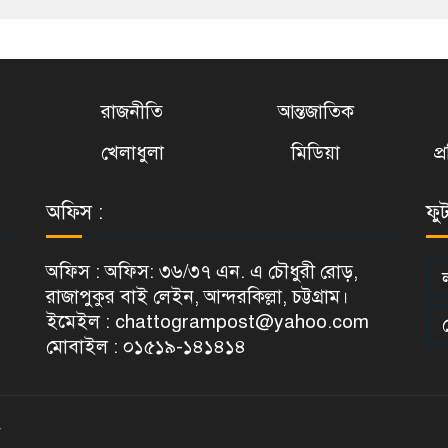
রাজনীতি
আন্তজাতিক
খেলাধুলা
মিডিয়া
প
অফিস :
ফু
অফিস : অফিস: ৩৬/৩৭ এন. এ চৌধুরী রোড়,
রাজাপুকুর বাই লেইন, আন্দরকিল্লা, চট্টগ্রাম।
ইমেইল : chattogrampost@yahoo.com
মোবাইল : ০১৫১৯-১৪১৪১৪