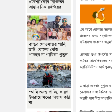
প্রবেশাধিকার নিশ্চিতের
আহ্বান ডিআরইউয়ের
এর আগে রোববার সরকারের
প্রবেশের জন্য সাংবাদি
সচিবালয়ে প্রবেশের অনুমতি দে
বাড়ির দোতলায়ও পানি,
ভাই–বোনের খোঁজ
পাচ্ছেন না গায়িকা পুতুল
রোববার তথ্য উপদেষ্টা 
কর্মরত সাংবাদিকদের সংগ
অ্যাক্রিডিটেশন কার্ড পুন
এ ছাড়া রোববার দুপুরে স
‘আমি ভয়ও পাচ্ছি, কারণ
নেতাদের সঙ্গে বৈঠকে স্ব
ইসরায়েলিদের বিশ্বাস করি
অস্থায়ী পাস নিয়ে সাংবা
না’