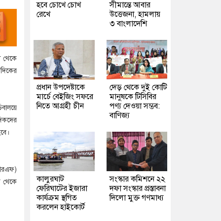
হবে চোখে চোখ
সীমান্তে আবার
রেখে
উত্তেজনা, হামলায়
৩ বাংলাদেশি
ল থেকে
াদিকের
প্রধান উপদেষ্টাকে
দেড় থেকে দুই কোটি
মার্চে বেইজিং সফরে
মানুষকে টিসিবির
নিতে আগ্রহী চীন
পণ্য দেওয়া সম্ভব:
িবালয়ে
বাণিজ্য
দিকদের
হবে।
এসআরএফ)
কালুরঘাট
সংস্কার কমিশনে ২২
ার থেকে
ফেরিঘাটের ইজারা
দফা সংস্কার প্রস্তাবনা
কার্যক্রম স্থগিত
দিলো মুক্ত গণমাধ্য
করলেন হাইকোর্ট