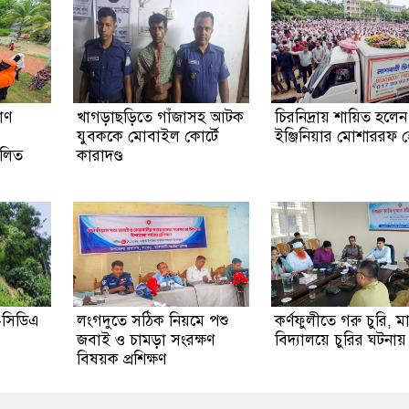
াণ
খাগড়াছড়িতে গাঁজাসহ আটক
চিরনিদ্রায় শায়িত হলেন
যুবককে মোবাইল কোর্টে
ইঞ্জিনিয়ার মোশাররফ 
বলিত
কারাদণ্ড
-সিডিএ
লংগদুতে সঠিক নিয়মে পশু
কর্ণফুলীতে গরু চুরি, 
জবাই ও চামড়া সংরক্ষণ
বিদ্যালয়ে চুরির ঘটনায় 
বিষয়ক প্রশিক্ষণ