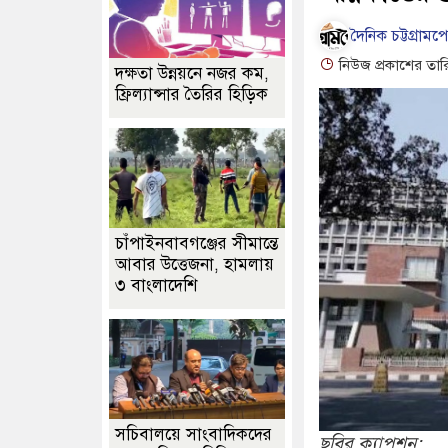
দৈনিক চট্টগ্রামপ
নিউজ প্রকাশের তার
দক্ষতা উন্নয়নে নজর কম,
ফ্রিল্যান্সার তৈরির হিড়িক
চাঁপাইনবাবগঞ্জের সীমান্তে
আবার উত্তেজনা, হামলায়
৩ বাংলাদেশি
সচিবালয়ে সাংবাদিকদের
ছবির ক্যাপশন: