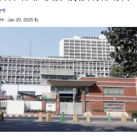
োস্ট
িখ : Jan 20, 2025 ইং