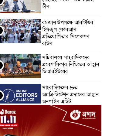
চীন
রমজান উপলক্ষে আরটিভির
হিফজুল কোরআন
প্রতিযোগিতার সিলেকশন
রাউন
সচিবালয়ে সাংবাদিকদের
প্রবেশাধিকার নিশ্চিতের আহ্বান
ডিআরইউয়ের
সাংবাদিকদের দ্রুত
অ্যাক্রিডিটেশন প্রদানের আহ্বান
অনলাইন এডিট
অগ্নিকাণ্ডের ৫ দিন পর
সচিবালয়ে সাংবাদিকদের
প্রবেশ