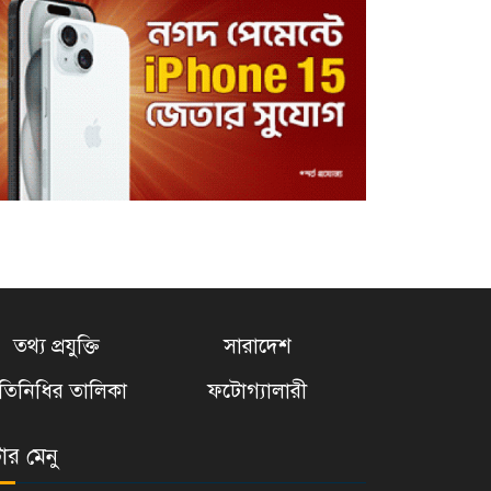
অগ্নিকাণ্ডের ৫ দিন পর
সচিবালয়ে সাংবাদিকদের
প্রবেশ
‘বিটিভি নিউজ’র যাত্রা শুরু
বিশ্বকাপ নিয়ে রিভালদোর
সঙ্গে তর্কে জড়ালেন নেইমার
তথ্য প্রযুক্তি
সারাদেশ
৪৮ রানে ৭ উইকেট হারাল
্রতিনিধির তালিকা
ফটোগ্যালারী
পাকিস্তান, ওয়ারিকানের স্পিন–
ঘূর্ণি
টার মেনু
রান নেই–উইকেট নেই, তবু