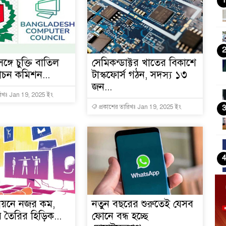
1
2
ঙ্গে চুক্তি বাতিল
সেমিকন্ডাক্টর খাতের বিকাশে
বাচন কমিশন...
টাস্কফোর্স গঠন, সদস্য ১৩
জন...
রিখঃ Jan 19, 2025 ইং
প্রকাশের তারিখঃ Jan 19, 2025 ইং
3
4
ন্নয়নে নজর কম,
নতুন বছরের শুরুতেই যেসব
5
সার তৈরির হিড়িক...
ফোনে বন্ধ হচ্ছে