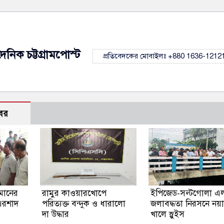
দৈনিক চট্টগ্রামপোস্ট
প্রতিবেদকের মোবাইলঃ +880 1636-1212
বর
হমানের
রামুর কাওয়ারখোপে
ইপিজেড-সল্টগোলা এ
 এরশাদ
পরিত্যক্ত বন্দুক ও ধারালো
জলাবদ্ধতা নিরসনে নয়
দা উদ্ধার
খালে স্লুইস