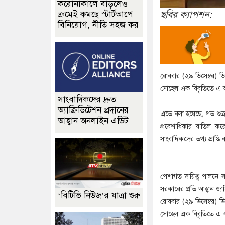
করোনাকালে বাড়লেও
ছবির ক্যাপশন:
ক্রমেই কমছে স্টার্টআপে
বিনিয়োগ, নীতি সহজ কর
রোববার (২৯ ডিসেম্বর) ড
সোহেল এক বিবৃতিতে এ আ
সাংবাদিকদের দ্রুত
অ্যাক্রিডিটেশন প্রদানের
এতে বলা হয়েছে, গত শুক্রবা
আহ্বান অনলাইন এডিট
প্রবেশাধিকার বাতিল কর
সাংবাদিকদের তথ্য প্রাপ্ত
পেশাগত দায়িত্ব পালনে সা
সরকারের প্রতি আহ্বান জ
‘বিটিভি নিউজ’র যাত্রা শুরু
রোববার (২৯ ডিসেম্বর) ড
সোহেল এক বিবৃতিতে এ আ