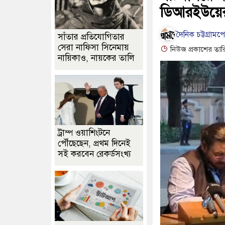
ডিআরইউয়ে
দৈনিক চট্টগ্রামপ
সাঁতার প্রতিযোগিতার
সেরা নাফিসা সিনেমায়
নিউজ প্রকাশের তার
নায়িকাও, নায়কের তালি
ট্রাম্প ওয়াশিংটনে
পৌঁছেছেন, প্রথম দিনেই
সই করবেন রেকর্ডসংখ্য