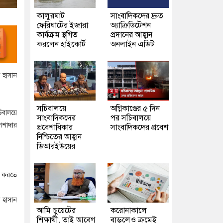
কালুরঘাট
সাংবাদিকদের দ্রুত
ফেরিঘাটের ইজারা
অ্যাক্রিডিটেশন
কার্যক্রম স্থগিত
প্রদানের আহ্বান
করলেন হাইকোর্ট
অনলাইন এডিট
 হাসান
সচিবালয়ে
অগ্নিকাণ্ডের ৫ দিন
চিবালয়ে
সাংবাদিকদের
পর সচিবালয়ে
েশাদার
প্রবেশাধিকার
সাংবাদিকদের প্রবেশ
নিশ্চিতের আহ্বান
ডিআরইউয়ের
িত করতে
 হাসান
আমি চুয়েটের
করোনাকালে
শিক্ষার্থী, তাই আবেগ
বাড়লেও ক্রমেই