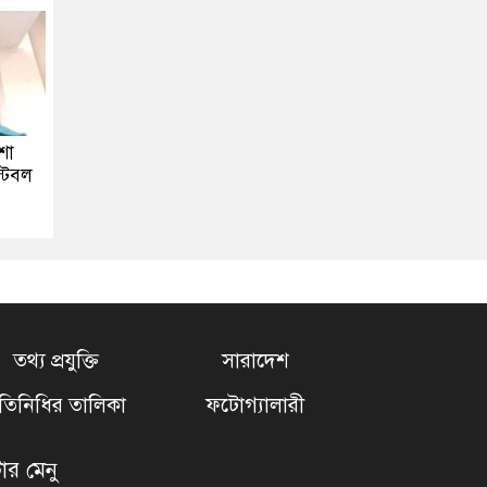
কশা
টেবল
তথ্য প্রযুক্তি
সারাদেশ
্রতিনিধির তালিকা
ফটোগ্যালারী
টার মেনু