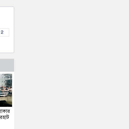
12
লাকার
ারহাট