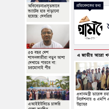
প্রতিবেদকের তথ্য
অবিবেচনাপ্রসূতভাবে
ভ্যাটের হার বাড়ানো
হয়েছে: দেবপ্রিয়
৫৩ বছর দেশ
এ জাতীয় আরো খ
শাসনকারীরা নতুন আশা
দেখাতে পারবে না:
চরমোনাই পীর
প্রধানমন্ত্রী তারেক র
নির্দেশনায় ও এমপি
এআইইউবিতে চাকরি
উল্লাহর