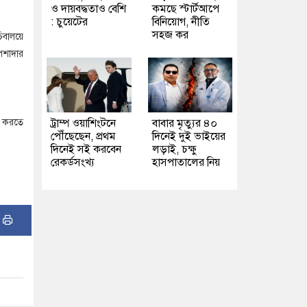
ও দায়বদ্ধতাও বেশি
কমছে স্টার্টআপে
: চুয়েটের
বিনিয়োগ, নীতি
সহজ কর
চিবালয়ে
েশাদার
িত করতে
ট্রাম্প ওয়াশিংটনে
বাবার মৃত্যুর ৪০
পৌঁছেছেন, প্রথম
দিনেই দুই ভাইয়ের
দিনেই সই করবেন
লড়াই, চক্ষু
রেকর্ডসংখ্য
হাসপাতালের নিয়
: