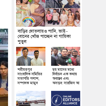
বাড়ির দোতলায়ও পানি, ভাই–
বোনের খোঁজ পাচ্ছেন না গায়িকা
পুতুল
শরীয়তপুর
ছয় মাসের মধ্যে
সাংবাদিক সমিতির
নির্বাচন এক কথায়
সভাপতি পলাশ,
অবাস্তব এবং
সম্পাদক মামুন
অসম্ভব: সারজিস আ