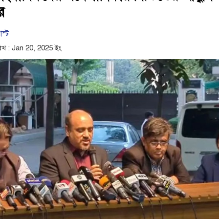
র
োস্ট
িখ : Jan 20, 2025 ইং