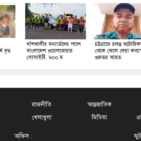
বাঁশখালীর বন্যার্তদের পাশে
চট্টগ্রামে চলন্ত অটোরি
বৃদ্ধ
বাংলাদেশ ওয়েলফেয়ার
থেকে ফেলে দেয়া কনস্
সোসাইটি, ৬০০ ম
গুরুতর আহত
রাজনীতি
আন্তজাতিক
খেলাধুলা
মিডিয়া
প
অফিস :
ফু