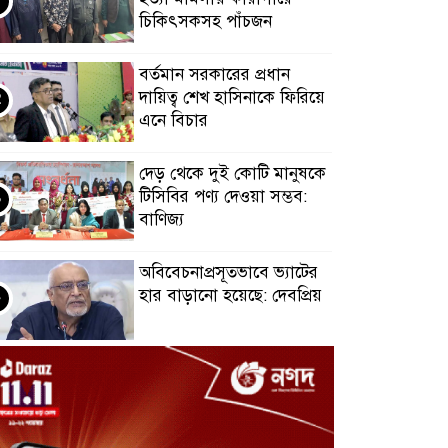
চিকিৎসকসহ পাঁচজন
বর্তমান সরকারের প্রধান
দায়িত্ব শেখ হাসিনাকে ফিরিয়ে
এনে বিচার
দেড় থেকে দুই কোটি মানুষকে
টিসিবির পণ্য দেওয়া সম্ভব:
বাণিজ্য
অবিবেচনাপ্রসূতভাবে ভ্যাটের
হার বাড়ানো হয়েছে: দেবপ্রিয়
চাঁপাইনবাবগঞ্জের সীমান্তে
আবার উত্তেজনা, হামলায় ৩
বাংলাদেশি