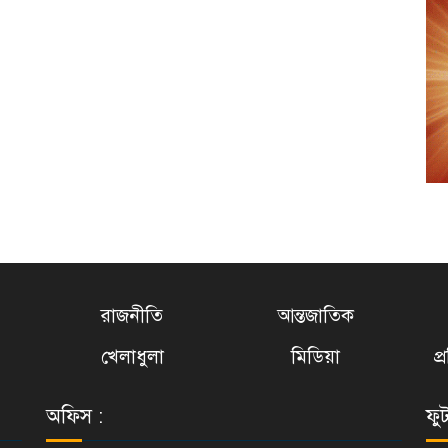
রাজনীতি
আন্তজাতিক
খেলাধুলা
মিডিয়া
প
অফিস :
ফু