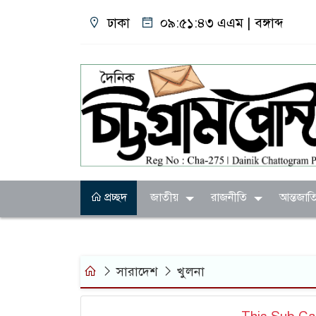
ঢাকা
০৯:৫১:৪৪ এএম
|
বঙ্গাব্দ
প্রচ্ছদ
জাতীয়
রাজনীতি
আন্তজাত
সারাদেশ
খুলনা