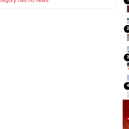
tegory has no news.
1
2
3
4
5