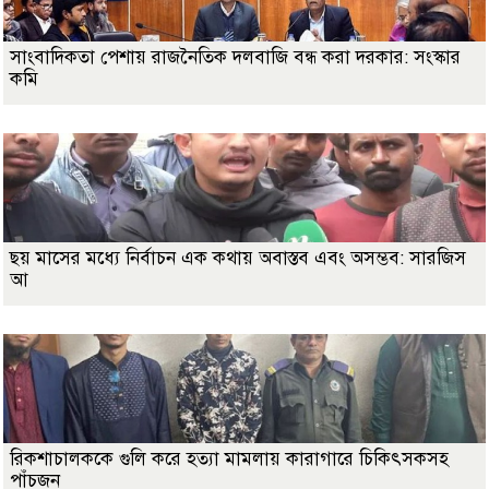
সাংবাদিকতা পেশায় রাজনৈতিক দলবাজি বন্ধ করা দরকার: সংস্কার
কমি
ছয় মাসের মধ্যে নির্বাচন এক কথায় অবাস্তব এবং অসম্ভব: সারজিস
আ
রিকশাচালককে গুলি করে হত্যা মামলায় কারাগারে চিকিৎসকসহ
পাঁচজন