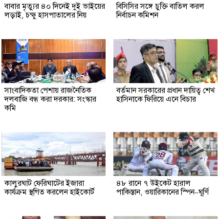
বাবার মৃত্যুর ৪০ দিনেই দুই ভাইয়ের
বিসিসির সঙ্গে চুক্তি বাতিল করল
লড়াই, চক্ষু হাসপাতালের নিয়
নির্বাচন কমিশন
সাংবাদিকতা পেশায় রাজনৈতিক
বর্তমান সরকারের প্রধান দায়িত্ব শেখ
দলবাজি বন্ধ করা দরকার: সংস্কার
হাসিনাকে ফিরিয়ে এনে বিচার
কমি
কালুরঘাট ফেরিঘাটের ইজারা
৪৮ রানে ৭ উইকেট হারাল
কার্যক্রম স্থগিত করলেন হাইকোর্ট
পাকিস্তান, ওয়ারিকানের স্পিন–ঘূর্ণি