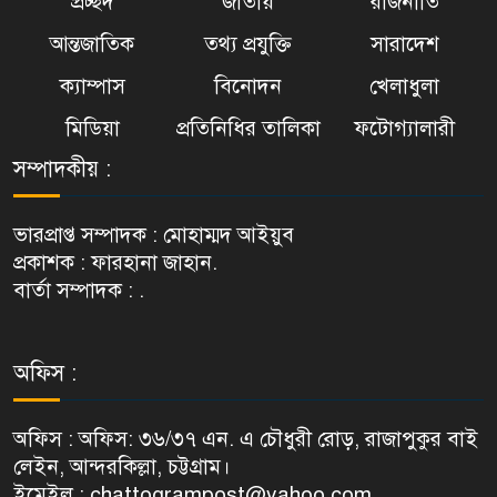
প্রচ্ছদ
জাতীয়
রাজনীতি
আন্তজাতিক
তথ্য প্রযুক্তি
সারাদেশ
ক্যাম্পাস
বিনোদন
খেলাধুলা
মিডিয়া
প্রতিনিধির তালিকা
ফটোগ্যালারী
সম্পাদকীয় :
ভারপ্রাপ্ত সম্পাদক : মোহাম্মদ আইয়ুব
প্রকাশক : ফারহানা জাহান.
বার্তা সম্পাদক : .
অফিস :
অফিস : অফিস: ৩৬/৩৭ এন. এ চৌধুরী রোড়, রাজাপুকুর বাই
লেইন, আন্দরকিল্লা, চট্টগ্রাম।
ইমেইল : chattogrampost@yahoo.com