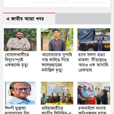
এ জাতীয় আরো খবর
বোয়ালখালীতে
আনোয়ারায় সুপারি
র‌্যাব সদস্য হত্যা
বিদ্যুৎস্পৃষ্টে
গাছ কাটতে গিয়ে
মামলা: সীতাকুণ্ডে
একজনের মৃত্যু
কলেজছাত্রের
আরও এক আসামি
মর্মান্তিক মৃত্যু
গ্রেফতার
শিল্পী মুস্তাফা
হাটহাজারীতে
চন্দনাইশে বন্যায়
মনোয়ারের চির
জাতীয় ভিটামিন-এ
ক্ষতিগ্রস্তদের মাঝে