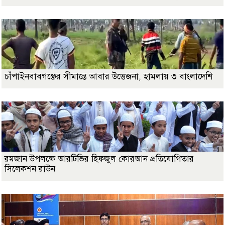
চাঁপাইনবাবগঞ্জের সীমান্তে আবার উত্তেজনা, হামলায় ৩ বাংলাদেশি
রমজান উপলক্ষে আরটিভির হিফজুল কোরআন প্রতিযোগিতার
সিলেকশন রাউন