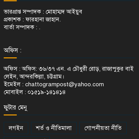
ভারপ্রাপ্ত সম্পাদক : মোহাম্মদ আইয়ুব
প্রকাশক : ফারহানা জাহান.
বার্তা সম্পাদক : .
অফিস :
অফিস : অফিস: ৩৬/৩৭ এন. এ চৌধুরী রোড়, রাজাপুকুর বাই
লেইন, আন্দরকিল্লা, চট্টগ্রাম।
ইমেইল : chattogrampost@yahoo.com
মোবাইল : ০১৫১৯-১৪১৪১৪
ফুটার মেনু
লগইন
শর্ত ও নীতিমালা
গোপনীয়তা নীতি