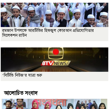
রমজান উপলক্ষে আরটিভির হিফজুল কোরআন প্রতিযোগিতার
সিলেকশন রাউন
‘বিটিভি নিউজ’র যাত্রা শুরু
আলোচিত সংবাদ