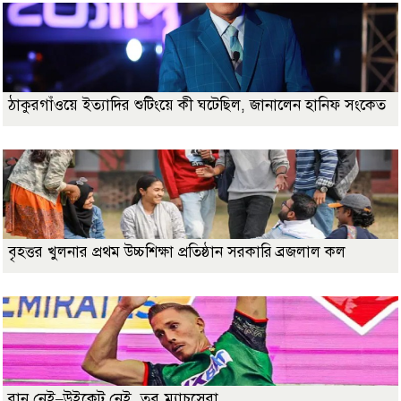
ঠাকুরগাঁওয়ে ইত্যাদির শুটিংয়ে কী ঘটেছিল, জানালেন হানিফ সংকেত
বৃহত্তর খুলনার প্রথম উচ্চশিক্ষা প্রতিষ্ঠান সরকারি ব্রজলাল কল
রান নেই–উইকেট নেই, তবু ম্যাচসেরা