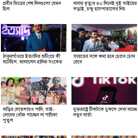
প্রবীর মিত্রের শেষ দিনগুলো যেমন
বাবার মৃত্যুর ৪০ দিনেই দুই ভাইয়ের
ছিল
লড়াই, চক্ষু হাসপাতালের নিয়
ঠাকুরগাঁওয়ে ইত্যাদির শুটিংয়ে কী
ভারতের সঙ্গে কথা হবে চোখে চোখ
ঘটেছিল, জানালেন হানিফ সংকেত
রেখে
বাড়ির দোতলায়ও পানি, ভাই–
যুক্তরাষ্ট্রে টিকটকে ঢুকলে দেখা যাচ্ছে
বোনের খোঁজ পাচ্ছেন না গায়িকা
নতুন বার্তা
পুতুল