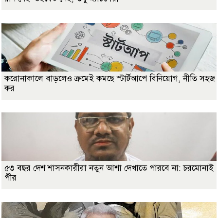
করোনাকালে বাড়লেও ক্রমেই কমছে স্টার্টআপে বিনিয়োগ, নীতি সহজ
কর
৫৩ বছর দেশ শাসনকারীরা নতুন আশা দেখাতে পারবে না: চরমোনাই
পীর