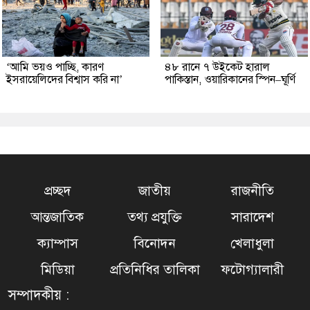
‘আমি ভয়ও পাচ্ছি, কারণ
৪৮ রানে ৭ উইকেট হারাল
ইসরায়েলিদের বিশ্বাস করি না’
পাকিস্তান, ওয়ারিকানের স্পিন–ঘূর্ণি
প্রচ্ছদ
জাতীয়
রাজনীতি
আন্তজাতিক
তথ্য প্রযুক্তি
সারাদেশ
ক্যাম্পাস
বিনোদন
খেলাধুলা
মিডিয়া
প্রতিনিধির তালিকা
ফটোগ্যালারী
সম্পাদকীয় :