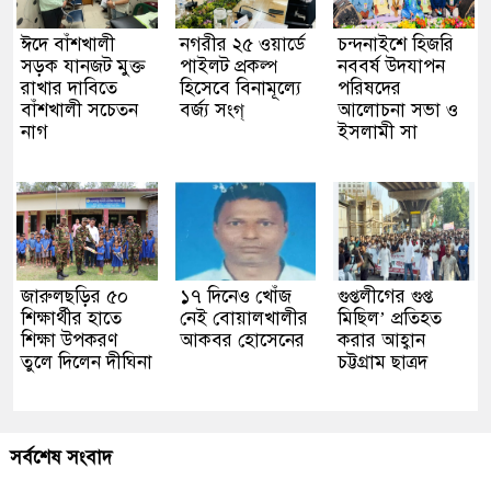
ঈদে বাঁশখালী
নগরীর ২৫ ওয়ার্ডে
চন্দনাইশে হিজরি
সড়ক যানজট মুক্ত
পাইলট প্রকল্প
নববর্ষ উদযাপন
রাখার দাবিতে
হিসেবে বিনামূল্যে
পরিষদের
বাঁশখালী সচেতন
বর্জ্য সংগ্
আলোচনা সভা ও
নাগ
ইসলামী সা
জারুলছড়ির ৫০
১৭ দিনেও খোঁজ
গুপ্তলীগের গুপ্ত
শিক্ষার্থীর হাতে
নেই বোয়ালখালীর
মিছিল’ প্রতিহত
শিক্ষা উপকরণ
আকবর হোসেনের
করার আহ্বান
তুলে দিলেন দীঘিনা
চট্টগ্রাম ছাত্রদ
সর্বশেষ সংবাদ