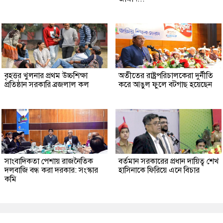
বৃহত্তর খুলনার প্রথম উচ্চশিক্ষা
অতীতের রাষ্ট্রপরিচালকেরা দুর্নীতি
প্রতিষ্ঠান সরকারি ব্রজলাল কল
করে আঙুল ফুলে বটগাছ হয়েছেন
সাংবাদিকতা পেশায় রাজনৈতিক
বর্তমান সরকারের প্রধান দায়িত্ব শেখ
দলবাজি বন্ধ করা দরকার: সংস্কার
হাসিনাকে ফিরিয়ে এনে বিচার
কমি