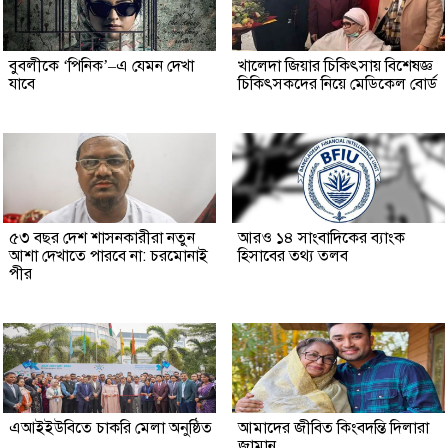
বুবলীকে ‘পিনিক’–এ যেমন দেখা
খালেদা জিয়ার চিকিৎসায় বিশেষজ্ঞ
যাবে
চিকিৎসকদের নিয়ে মেডিকেল বোর্ড
৫৩ বছর দেশ শাসনকারীরা নতুন
আরও ১৪ সাংবাদিকের ব্যাংক
আশা দেখাতে পারবে না: চরমোনাই
হিসাবের তথ্য তলব
পীর
এআইইউবিতে চাকরি মেলা অনুষ্ঠিত
আমাদের জীবিত কিংবদন্তি দিলারা
জামান...