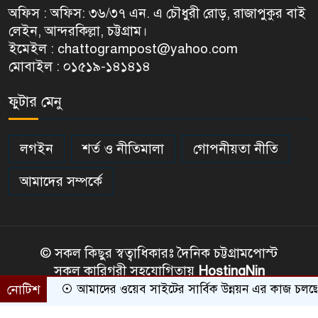
অফিস : অফিস: ৩৬/৩৭ এন. এ চৌধুরী রোড়, রাজাপুকুর বাই
লেইন, আন্দরকিল্লা, চট্টগ্রাম।
ইমেইল : chattogrampost@yahoo.com
মোবাইল : ০১৫১৯-১৪১৪১৪
ফুটার মেনু
লগইন
শর্ত ও নীতিমালা
গোপনীয়তা নীতি
আমাদের সম্পর্কে
© সকল কিছুর স্বত্বাধিকারঃ দৈনিক চট্টগ্রামপোস্ট
সকল কারিগরী সহযোগিতায়
HostingNin
নোটিশ
আমাদের ওয়েব সাইটের সার্বিক উন্নয়ন এর কাজ চলছে। কাজ চল