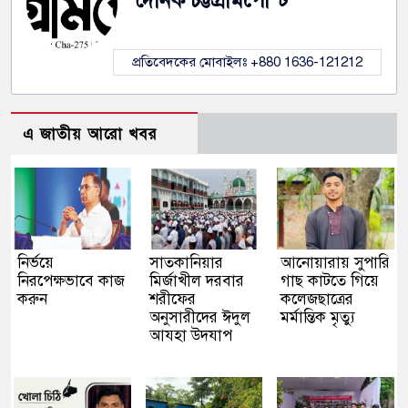
দৈনিক চট্টগ্রামপোস্ট
প্রতিবেদকের মোবাইলঃ +880 1636-121212
এ জাতীয় আরো খবর
নির্ভয়ে
সাতকানিয়ার
আনোয়ারায় সুপারি
নিরপেক্ষভাবে কাজ
মির্জাখীল দরবার
গাছ কাটতে গিয়ে
করুন
শরীফের
কলেজছাত্রের
অনুসারীদের ঈদুল
মর্মান্তিক মৃত্যু
আযহা উদযাপ