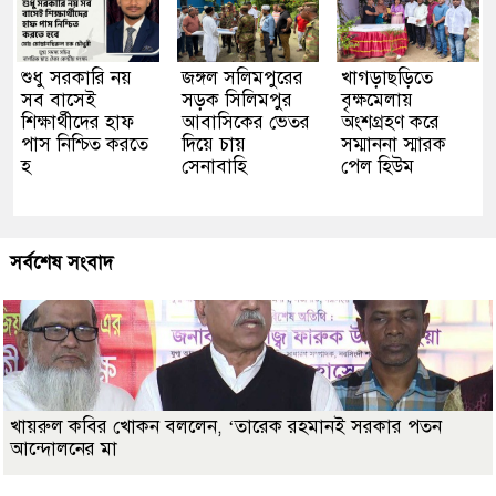
শুধু সরকারি নয়
জঙ্গল সলিমপুরের
খাগড়াছড়িতে
সব বাসেই
সড়ক সিলিমপুর
বৃক্ষমেলায়
শিক্ষার্থীদের হাফ
আবাসিকের ভেতর
অংশগ্রহণ করে
পাস নিশ্চিত করতে
দিয়ে চায়
সম্মাননা স্মারক
হ
সেনাবাহি
পেল হিউম
সর্বশেষ সংবাদ
খায়রুল কবির খোকন বললেন, ‘তারেক রহমানই সরকার পতন
আন্দোলনের মা