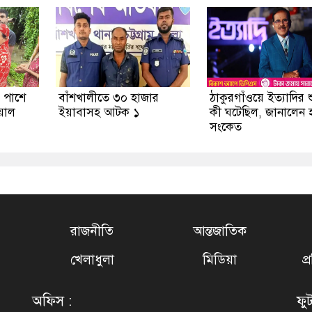
র পাশে
বাঁশখালীতে ৩০ হাজার
ঠাকুরগাঁওয়ে ইত্যাদির শ
য়াল
ইয়াবাসহ আটক ১
কী ঘটেছিল, জানালেন 
সংকেত
রাজনীতি
আন্তজাতিক
খেলাধুলা
মিডিয়া
প
অফিস :
ফু