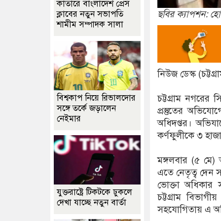
কাতারে বাংলাদেশ প্রেস
ছবির ক্যাপশন: হ
ক্লাবের নতুন সভাপতি
শামীম সম্পাদক সালা
নিউজ ডেস্ক (চট্টগ্র
চট্টগ্রাম নগরের 
বিশ্বকাপ নিয়ে রিভালদোর
সঙ্গে তর্কে জড়ালেন
প্রস্তুতের অভিয
নেইমার
অধিদপ্তর। অভি
কর্ণফুলীকে ৩ হাজ
মঙ্গলবার (৫ মে)
এতে নেতৃত্ব দেন
ভোক্তা অধিকার 
যুক্তরাষ্ট্রে টিকটকে ঢুকলে
চট্টগ্রাম বিভাগী
দেখা যাচ্ছে নতুন বার্তা
সহযোগিতায় এ অভ