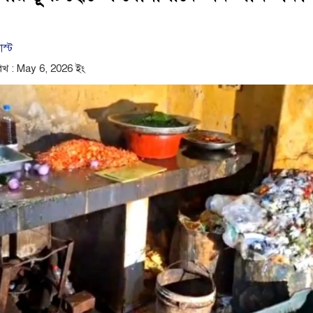
োস্ট
িখ : May 6, 2026 ইং