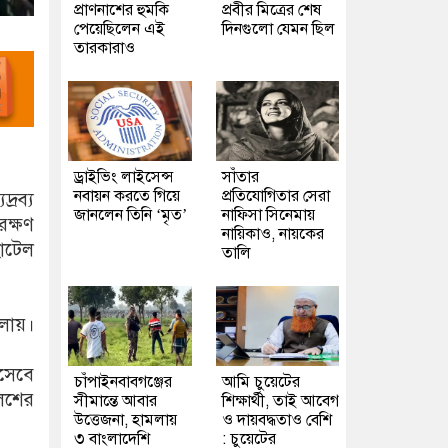
প্রাণনাশের হুমকি
প্রবীর মিত্রের শেষ
পেয়েছিলেন এই
দিনগুলো যেমন ছিল
তারকারাও
ড্রাইভিং লাইসেন্স
সাঁতার
নবায়ন করতে গিয়ে
প্রতিযোগিতার সেরা
্রব্য
জানলেন তিনি ‘মৃত’
নাফিসা সিনেমায়
রক্ষণ
নায়িকাও, নায়কের
োটেল
তালি
ালায়।
সেবে
চাঁপাইনবাবগঞ্জের
আমি চুয়েটের
লিশের
সীমান্তে আবার
শিক্ষার্থী, তাই আবেগ
উত্তেজনা, হামলায়
ও দায়বদ্ধতাও বেশি
৩ বাংলাদেশি
: চুয়েটের