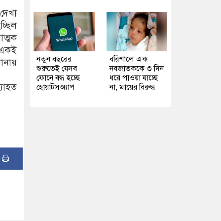
দেখা
চ্ছিল
াত্মক
 একই
নতুন বছরের
বরিশালে এক
ানায়
শুরুতেই যেসব
নবজাতককে ৩ দিন
ফোনে বন্ধ হচ্ছে
ধরে পাওয়া যাচ্ছে
্যাহত
হোয়াটসঅ্যাপ
না, মায়ের বিরুদ্ধ
: