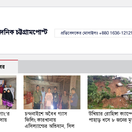
দৈনিক চট্টগ্রামপোস্ট
প্রতিবেদকের মোবাইলঃ +880 1636-1212
বর
গাং’র
চন্দনাইশে অবৈধ গ্যাস
উখিয়ার রোহিঙ্গা ক্যাম্প
াসায়
ফিলিং কারখানায়
পাহাড় ধসে ৮ জনের মৃত
এসিল্যান্ডের অভিযান, সিল