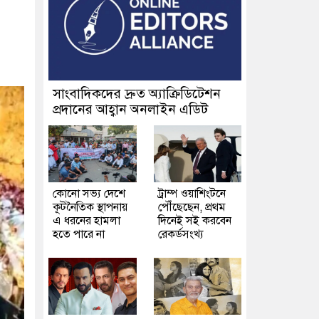
সাংবাদিকদের দ্রুত অ্যাক্রিডিটেশন
প্রদানের আহ্বান অনলাইন এডিট
কোনো সভ্য দেশে
ট্রাম্প ওয়াশিংটনে
কূটনৈতিক স্থাপনায়
পৌঁছেছেন, প্রথম
এ ধরনের হামলা
দিনেই সই করবেন
হতে পারে না
রেকর্ডসংখ্য