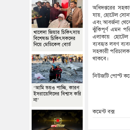
অধিদপ্তরের সহক
যায়, হোটেল সোনাল
এবং আবর্জনা থেকে
ঝুঁকিপূর্ণ এমন
খালেদা জিয়ার চিকিৎসায়
এলাকায় হোটেল ক
বিশেষজ্ঞ চিকিৎসকদের
ব্যবহৃত লবণ ব্য
নিয়ে মেডিকেল বোর্ড
সহকারী পরিচালক ম
থাকবে।
নিউজটি পোস্ট করে
‘আমি ভয়ও পাচ্ছি, কারণ
ইসরায়েলিদের বিশ্বাস করি
না’
কমেন্ট বক্স