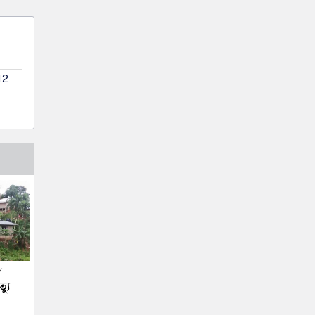
12
ে
্যু