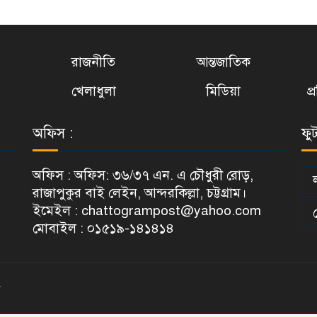
1
রাজনীতি
আন্তজাতিক
1
খেলাধুলা
মিডিয়া
প
অফিস :
ফু
1
অফিস : অফিস: ৩৬/৩৭ এন. এ চৌধুরী রোড়,
রাজাপুকুর বাই লেইন, আন্দরকিল্লা, চট্টগ্রাম।
ইমেইল : chattogrampost@yahoo.com
1
মোবাইল : ০১৫১৯-১৪১৪১৪
1