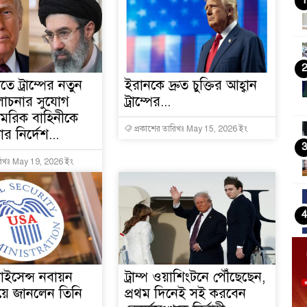
1
2
তে ট্রাম্পের নতুন
ইরানকে দ্রুত চুক্তির আহ্বান
োচনার সুযোগ
ট্রাম্পের...
মরিক বাহিনীকে
প্রকাশের তারিখঃ May 15, 2026 ইং
কার নির্দেশ...
3
রিখঃ May 19, 2026 ইং
4
লাইসেন্স নবায়ন
ট্রাম্প ওয়াশিংটনে পৌঁছেছেন,
5
য়ে জানলেন তিনি
প্রথম দিনেই সই করবেন