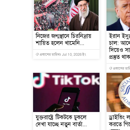
নিজের জন্মস্থানে চিরনিদ্রায়
ইরান ইস্যু
শায়িত হলেন খামেনি...
চাল: আল
দিয়েও সা
প্রকাশের তারিখঃ Jul 10, 2026 ইং
প্রস্তুত থা
প্রকাশের তা
যুক্তরাষ্ট্রে টিকটকে ঢুকলে
ড্রাইভিং 
দেখা যাচ্ছে নতুন বার্তা...
করতে গি