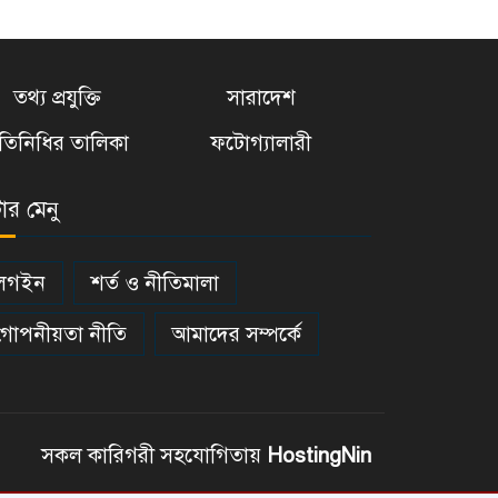
ম্যাচসেরা
0
এটা স্কুল নয়, শাস্তিও নয়—
তথ্য প্রযুক্তি
সারাদেশ
বললেন ভারতের প্রধান
1
্রতিনিধির তালিকা
ফটোগ্যালারী
নির্বাচক
আমি চুয়েটের শিক্ষার্থী, তাই
টার মেনু
আবেগ ও দায়বদ্ধতাও বেশি :
2
চুয়েটের
লগইন
শর্ত ও নীতিমালা
এআইইউবিতে চাকরি মেলা
গোপনীয়তা নীতি
আমাদের সম্পর্কে
অনুষ্ঠিত
3
বদলে যাওয়া ক্যাম্পাস
4
সকল কারিগরী সহযোগিতায়
HostingNin