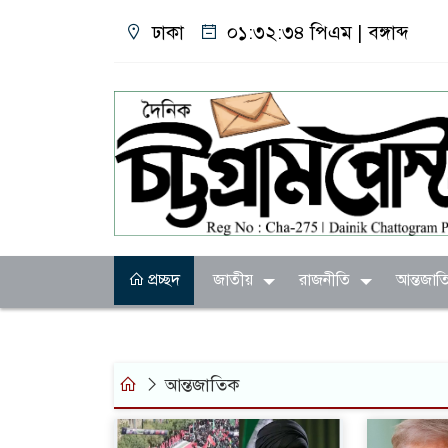
ঢাকা
০১:৩২:৩৫ পিএম
|
বঙ্গাব্দ
প্রচ্ছদ
জাতীয়
রাজনীতি
আন্তজাত
আন্তজাতিক