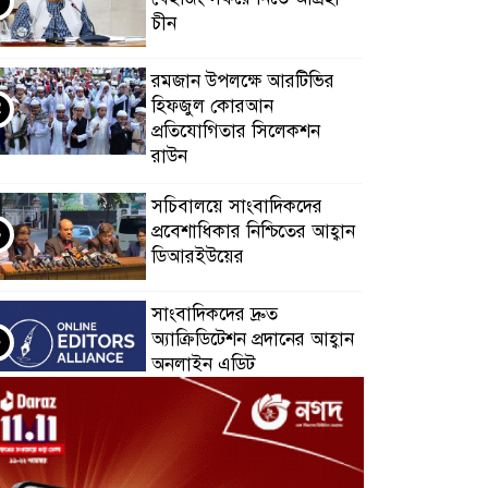
চীন
রমজান উপলক্ষে আরটিভির
হিফজুল কোরআন
প্রতিযোগিতার সিলেকশন
রাউন
সচিবালয়ে সাংবাদিকদের
প্রবেশাধিকার নিশ্চিতের আহ্বান
ডিআরইউয়ের
সাংবাদিকদের দ্রুত
অ্যাক্রিডিটেশন প্রদানের আহ্বান
অনলাইন এডিট
অগ্নিকাণ্ডের ৫ দিন পর
সচিবালয়ে সাংবাদিকদের
প্রবেশ