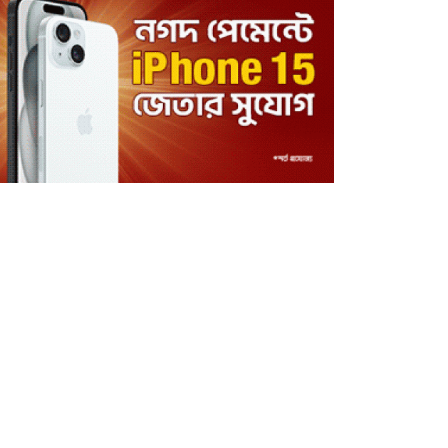
অগ্নিকাণ্ডের ৫ দিন পর
সচিবালয়ে সাংবাদিকদের
প্রবেশ
‘বিটিভি নিউজ’র যাত্রা শুরু
বিশ্বকাপ নিয়ে রিভালদোর
সঙ্গে তর্কে জড়ালেন নেইমার
৪৮ রানে ৭ উইকেট হারাল
পাকিস্তান, ওয়ারিকানের স্পিন–
ঘূর্ণি
রান নেই–উইকেট নেই, তবু