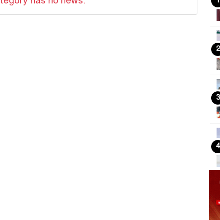
tegory has no news.
1
2
3
4
5