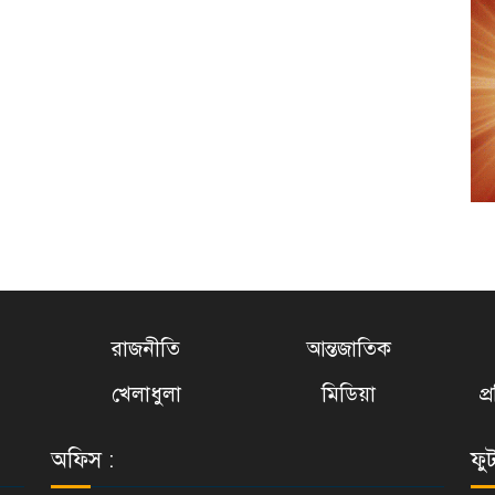
রাজনীতি
আন্তজাতিক
খেলাধুলা
মিডিয়া
প
অফিস :
ফু