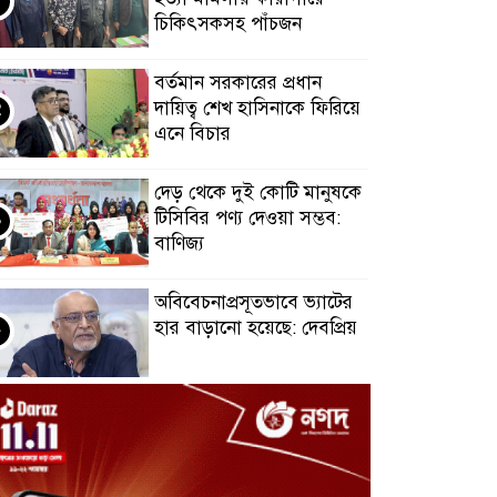
চিকিৎসকসহ পাঁচজন
বর্তমান সরকারের প্রধান
দায়িত্ব শেখ হাসিনাকে ফিরিয়ে
এনে বিচার
দেড় থেকে দুই কোটি মানুষকে
টিসিবির পণ্য দেওয়া সম্ভব:
বাণিজ্য
অবিবেচনাপ্রসূতভাবে ভ্যাটের
হার বাড়ানো হয়েছে: দেবপ্রিয়
চাঁপাইনবাবগঞ্জের সীমান্তে
আবার উত্তেজনা, হামলায় ৩
বাংলাদেশি