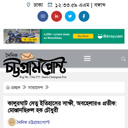
ঢাকা
১২:৩৪:০০ এএম
|
বঙ্গাব্দ
প্রচ্ছদ
সারাদেশ
কালুরঘাট সেতু ইতিহাসের সাক্ষী, অবহেলারও প্রতীক:
মোস্তানছিরুল হক চৌধুরী
দৈনিক চট্টগ্রামপোস্ট