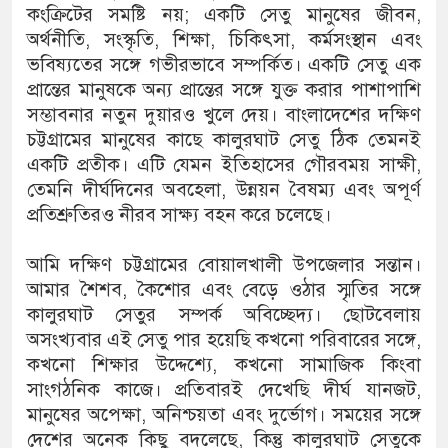
কংক্রিটের সমষ্টি নয়; একটি সেতু মানুষের জীবন,
অর্থনীতি, সংস্কৃতি, শিক্ষা, চিকিৎসা, কর্মসংস্থান এবং
ভবিষ্যতের সঙ্গে গভীরভাবে সম্পর্কিত। একটি সেতু এক
প্রান্তের মানুষকে অন্য প্রান্তের সঙ্গে যুক্ত করার পাশাপাশি
সম্ভাবনার নতুন দুয়ারও খুলে দেয়। বাংলাদেশের দক্ষিণ
চট্টগ্রামের মানুষের কাছে কালুরঘাট সেতু ঠিক তেমনই
একটি প্রতীক। এটি যেমন ইতিহাসের গৌরবময় সাক্ষী,
তেমনি দীর্ঘদিনের অবহেলা, উন্নয়ন বৈষম্য এবং অপূর্ণ
প্রতিশ্রুতিরও নীরব সাক্ষ্য বহন করে চলেছে।
আমি দক্ষিণ চট্টগ্রামের বোয়ালখালী উপজেলার সন্তান।
আমার শৈশব, কৈশোর এবং বেড়ে ওঠার স্মৃতির সঙ্গে
কালুরঘাট সেতুর সম্পর্ক অবিচ্ছেদ্য। ছোটবেলায়
অসংখ্যবার এই সেতু পার হয়েছি কখনো পরিবারের সঙ্গে,
কখনো শিক্ষার উদ্দেশ্যে, কখনো সামাজিক কিংবা
সাংগঠনিক কাজে। প্রতিবারই দেখেছি দীর্ঘ যানজট,
মানুষের অপেক্ষা, অনিশ্চয়তা এবং দুর্ভোগ। সময়ের সঙ্গে
দেশের অনেক কিছু বদলেছে, কিন্তু কালুরঘাট সেতুকে