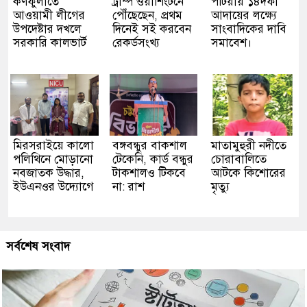
কর্ণফুলীতে
ট্রাম্প ওয়াশিংটনে
পটিয়ায় ১৪দফা
আওয়ামী লীগের
পৌঁছেছেন, প্রথম
আদায়ের লক্ষ্যে
উপদেষ্টার দখলে
দিনেই সই করবেন
সাংবাদিকের দাবি
সরকারি কালভার্ট
রেকর্ডসংখ্য
সমাবেশ।
মিরসরাইয়ে কালো
বঙ্গবন্ধুর বাকশাল
মাতামুহুরী নদীতে
পলিথিনে মোড়ানো
টেকেনি, কার্ড বন্ধুর
চোরাবালিতে
নবজাতক উদ্ধার,
টাকশালও টিকবে
আটকে কিশোরের
ইউএনওর উদ্যোগে
না: রাশ
মৃত্যু
সর্বশেষ সংবাদ