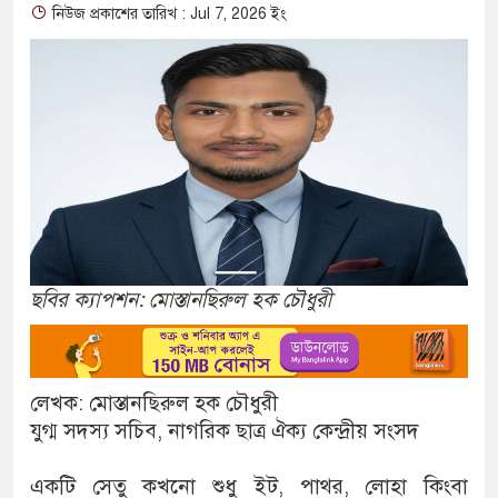
নিউজ প্রকাশের তারিখ : Jul 7, 2026 ইং
ছবির ক্যাপশন: মোস্তানছিরুল হক চৌধুরী
লেখক: মোস্তানছিরুল হক চৌধুরী
যুগ্ম সদস্য সচিব, নাগরিক ছাত্র ঐক্য কেন্দ্রীয় সংসদ
একটি সেতু কখনো শুধু ইট, পাথর, লোহা কিংবা