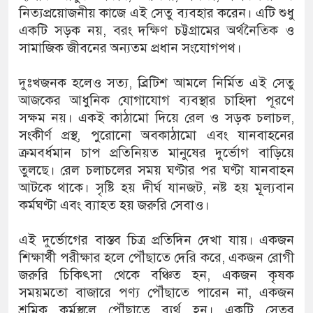
নিত্যপ্রয়োজনীয় কাজে এই সেতু ব্যবহার করেন। এটি শুধু
একটি সড়ক নয়, বরং দক্ষিণ চট্টগ্রামের অর্থনৈতিক ও
সামাজিক জীবনের অন্যতম প্রধান সংযোগপথ।
দুঃখজনক হলেও সত্য, ব্রিটিশ আমলে নির্মিত এই সেতু
আজকের আধুনিক যোগাযোগ ব্যবস্থার চাহিদা পূরণে
সক্ষম নয়। একই কাঠামো দিয়ে রেল ও সড়ক চলাচল,
সংকীর্ণ প্রস্থ, পুরোনো অবকাঠামো এবং যানবাহনের
ক্রমবর্ধমান চাপ প্রতিনিয়ত মানুষের দুর্ভোগ বাড়িয়ে
তুলছে। রেল চলাচলের সময় ঘণ্টার পর ঘণ্টা যানবাহন
আটকে থাকে। সৃষ্টি হয় দীর্ঘ যানজট, নষ্ট হয় মূল্যবান
কর্মঘণ্টা এবং ব্যাহত হয় জরুরি সেবাও।
এই দুর্ভোগের বাস্তব চিত্র প্রতিদিন দেখা যায়। একজন
শিক্ষার্থী পরীক্ষার হলে পৌঁছাতে দেরি করে, একজন রোগী
জরুরি চিকিৎসা থেকে বঞ্চিত হন, একজন কৃষক
সময়মতো বাজারে পণ্য পৌঁছাতে পারেন না, একজন
শ্রমিক কর্মস্থলে পৌঁছাতে ব্যর্থ হন। একটি সেতুর