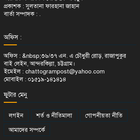
প্রকাশক : সুলতানা ফারহানা জাহান
বার্তা সম্পাদক : .
অফিস :
অফিস : &nbsp;৩৬/৩৭ এন. এ চৌধুরী রোড়, রাজাপুকুর
বাই লেইন, আন্দরকিল্লা, চট্টগ্রাম।
ইমেইল : chattogrampost@yahoo.com
মোবাইল : ০১৫১৯-১৪১৪১৪
ফুটার মেনু
লগইন
শর্ত ও নীতিমালা
গোপনীয়তা নীতি
আমাদের সম্পর্কে