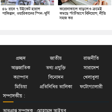
৪৮ রানে ৭ উইকেট হারাল
করোনাকালে বাড়লেও ক্রমেই
পাকিস্তান, ওয়ারিকানের স্পিন–ঘূর্ণি
কমছে স্টার্টআপে বিনিয়োগ, নীতি
সহজ কর
প্রচ্ছদ
জাতীয়
রাজনীতি
আন্তজাতিক
তথ্য প্রযুক্তি
সারাদেশ
ক্যাম্পাস
বিনোদন
খেলাধুলা
মিডিয়া
প্রতিনিধির তালিকা
ফটোগ্যালারী
সম্পাদকীয় :
ভারপ্রাপ্ত সম্পাদক : মোহাম্মদ আইয়ুব