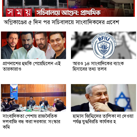
অগ্নিকাণ্ডের ৫ দিন পর সচিবালয়ে সাংবাদিকদের প্রবেশ
প্রাণনাশের হুমকি পেয়েছিলেন এই
আরও ১৪ সাংবাদিকের ব্যাংক
তারকারাও
হিসাবের তথ্য তলব
সাংবাদিকতা পেশায় রাজনৈতিক
হামাস জিম্মিদের তালিকা না দেওয়া
দলবাজি বন্ধ করা দরকার: সংস্কার
পর্যন্ত যুদ্ধবিরতি কার্যকর হ
কমি