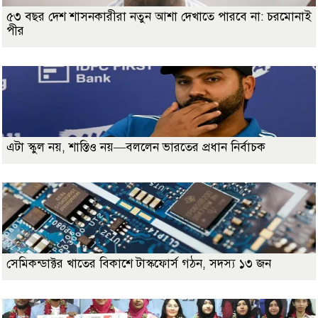
৫৩ বছর দেশ শাসনকারীরা নতুন আশা দেখাতে পারবে না: চরমোনাই
পীর
এটা স্কুল নয়, শাস্তিও নয়—বললেন ভারতের প্রধান নির্বাচক
সেমিকন্ডাক্টর খাতের বিকাশে টাস্কফোর্স গঠন, সদস্য ১৩ জন