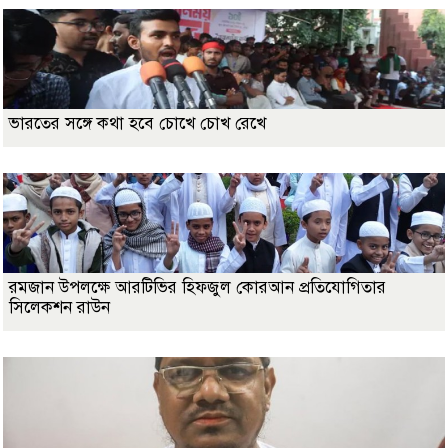
ভারতের সঙ্গে কথা হবে চোখে চোখ রেখে
রমজান উপলক্ষে আরটিভির হিফজুল কোরআন প্রতিযোগিতার
সিলেকশন রাউন