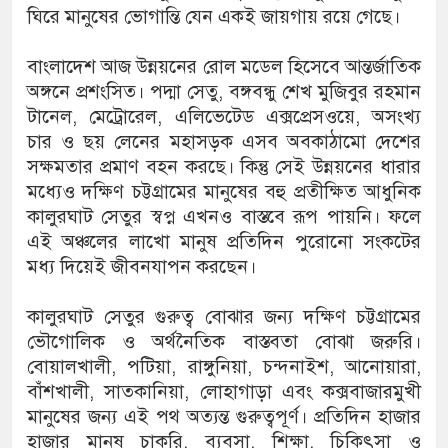
ঘিরে মানুষের ভোগান্তি যেন একই জায়গায় রয়ে গেছে।
বাংলাদেশ আজ উন্নয়নের রোল মডেল হিসেবে আন্তর্জাতিক
অঙ্গনে প্রশংসিত। পদ্মা সেতু, বঙ্গবন্ধু শেখ মুজিবুর রহমান
টানেল, মেট্রোরেল, এলিভেটেড এক্সপ্রেসওয়ে, অসংখ্য
চার ও ছয় লেনের মহাসড়ক এসব অবকাঠামো দেশের
সক্ষমতার প্রমাণ বহন করছে। কিন্তু সেই উন্নয়নের ধারার
মধ্যেও দক্ষিণ চট্টগ্রামের মানুষের বহু প্রতীক্ষিত আধুনিক
কালুরঘাট সেতুর স্বপ্ন এখনও বাস্তবে রূপ পায়নি। ফলে
এই অঞ্চলের লাখো মানুষ প্রতিদিন পুরোনো সংকটের
মধ্য দিয়েই জীবনযাপন করছেন।
কালুরঘাট সেতুর গুরুত্ব বোঝার জন্য দক্ষিণ চট্টগ্রামের
ভৌগোলিক ও অর্থনৈতিক বাস্তবতা বোঝা জরুরি।
বোয়ালখালী, পটিয়া, রাঙ্গুনিয়া, চন্দনাইশ, আনোয়ারা,
বাঁশখালী, সাতকানিয়া, লোহাগাড়া এবং কক্সবাজারমুখী
মানুষের জন্য এই পথ অত্যন্ত গুরুত্বপূর্ণ। প্রতিদিন হাজার
হাজার মানুষ চাকরি, ব্যবসা, শিক্ষা, চিকিৎসা ও