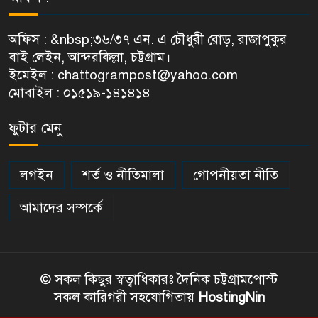
অফিস : &nbsp;৩৬/৩৭ এন. এ চৌধুরী রোড়, রাজাপুকুর
বাই লেইন, আন্দরকিল্লা, চট্টগ্রাম।
ইমেইল : chattogrampost@yahoo.com
মোবাইল : ০১৫১৯-১৪১৪১৪
ফুটার মেনু
লগইন
শর্ত ও নীতিমালা
গোপনীয়তা নীতি
আমাদের সম্পর্কে
© সকল কিছুর স্বত্বাধিকারঃ দৈনিক চট্টগ্রামপোস্ট
সকল কারিগরী সহযোগিতায়
HostingNin