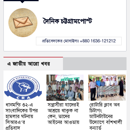
দৈনিক চট্টগ্রামপোস্ট
প্রতিবেদকের মোবাইলঃ +880 1636-121212
এ জাতীয় আরো খবর
ধানমন্ডি ৩২-এ
সন্ত্রাসীরা যাদেরই
রোটারি ক্লাব অব
সাংবাদিকের উপর
আশ্রয়ে থাকুক না
চিটাগং
হামলার ঘটনায়
কেন, তাদের
ডাউনটাউনের
সিআরএ’র
আইনের আওতায়
উদ্যোগে বাঁশখালী
প্রতিবাদ
বন্যার্ত