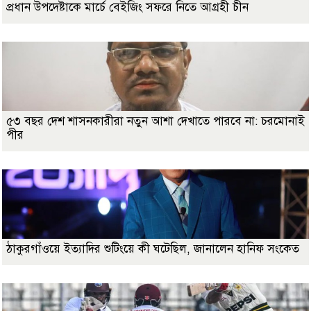
প্রধান উপদেষ্টাকে মার্চে বেইজিং সফরে নিতে আগ্রহী চীন
৫৩ বছর দেশ শাসনকারীরা নতুন আশা দেখাতে পারবে না: চরমোনাই
পীর
ঠাকুরগাঁওয়ে ইত্যাদির শুটিংয়ে কী ঘটেছিল, জানালেন হানিফ সংকেত