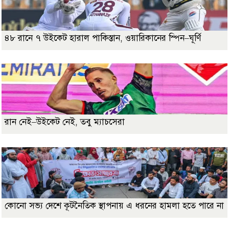
৪৮ রানে ৭ উইকেট হারাল পাকিস্তান, ওয়ারিকানের স্পিন–ঘূর্ণি
রান নেই–উইকেট নেই, তবু ম্যাচসেরা
কোনো সভ্য দেশে কূটনৈতিক স্থাপনায় এ ধরনের হামলা হতে পারে না