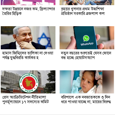
দক্ষতা উন্নয়নে নজর কম, ফ্রিল্যান্সার
বৃহত্তর খুলনার প্রথম উচ্চশিক্ষা
তৈরির হিড়িক
প্রতিষ্ঠান সরকারি ব্রজলাল কল
হামাস জিম্মিদের তালিকা না দেওয়া
নতুন বছরের শুরুতেই যেসব ফোনে
পর্যন্ত যুদ্ধবিরতি কার্যকর হ
বন্ধ হচ্ছে হোয়াটসঅ্যাপ
প্রেস অ্যাক্রিডিটেশন নীতিমালা
বরিশালে এক নবজাতককে ৩ দিন
পুনর্মূল্যায়নে ১৭ সদস্যের কমিট
ধরে পাওয়া যাচ্ছে না, মায়ের বিরুদ্ধ