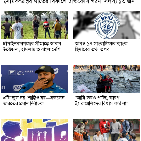
সেমিকন্ডাক্টর খাতের বিকাশে টাস্কফোর্স গঠন, সদস্য ১৩ জন
চাঁপাইনবাবগঞ্জের সীমান্তে আবার
আরও ১৪ সাংবাদিকের ব্যাংক
উত্তেজনা, হামলায় ৩ বাংলাদেশি
হিসাবের তথ্য তলব
এটা স্কুল নয়, শাস্তিও নয়—বললেন
‘আমি ভয়ও পাচ্ছি, কারণ
ভারতের প্রধান নির্বাচক
ইসরায়েলিদের বিশ্বাস করি না’