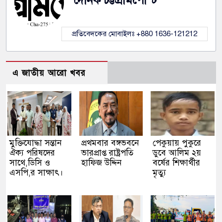
দৈনিক চট্টগ্রামপোস্ট
প্রতিবেদকের মোবাইলঃ +880 1636-121212
এ জাতীয় আরো খবর
মুক্তিযোদ্ধা সন্তান
প্রথমবার বঙ্গভবনে
পেকুয়ায় পুকুরে
ঐক্য পরিষদের
ভারপ্রাপ্ত রাষ্ট্রপতি
ডুবে আলিম ২য়
সাথে,ডিসি ও
হাফিজ উদ্দিন
বর্ষের শিক্ষার্থীর
এসপি,র সাক্ষাৎ।
মৃত্যু