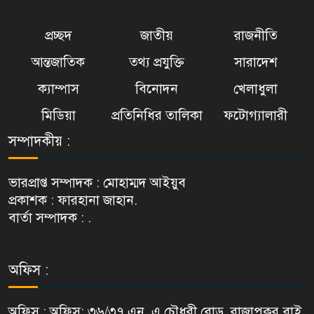
প্রচ্ছদ
জাতীয়
রাজনীতি
আন্তজাতিক
তথ্য প্রযুক্তি
সারাদেশ
ক্যাম্পাস
বিনোদন
খেলাধুলা
মিডিয়া
প্রতিনিধির তালিকা
ফটোগ্যালারী
সম্পাদকীয় :
ভারপ্রাপ্ত সম্পাদক : মোহাম্মদ আইয়ুব
প্রকাশক : ফারহানা জাহান.
বার্তা সম্পাদক : .
অফিস :
অফিস : অফিস: ৩৬/৩৭ এন. এ চৌধুরী রোড়, রাজাপুকুর বাই