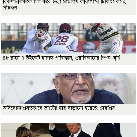
রিকশাচালককে গুলি করে হত্যা মামলায় কারাগারে চিকিৎসকসহ
পাঁচজন
৪৮ রানে ৭ উইকেট হারাল পাকিস্তান, ওয়ারিকানের স্পিন–ঘূর্ণি
অবিবেচনাপ্রসূতভাবে ভ্যাটের হার বাড়ানো হয়েছে: দেবপ্রিয়