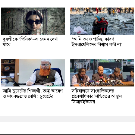
বুবলীকে ‘পিনিক’–এ যেমন দেখা
‘আমি ভয়ও পাচ্ছি, কারণ
যাবে
ইসরায়েলিদের বিশ্বাস করি না’
আমি চুয়েটের শিক্ষার্থী, তাই আবেগ
সচিবালয়ে সাংবাদিকদের
ও দায়বদ্ধতাও বেশি : চুয়েটের
প্রবেশাধিকার নিশ্চিতের আহ্বান
ডিআরইউয়ের