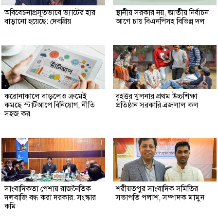
অবিবেচনাপ্রসূতভাবে ভ্যাটের হার
স্থানীয় সরকার নয়, জাতীয় নির্বাচন
বাড়ানো হয়েছে: দেবপ্রিয়
আগে চায় বিএনপিসহ বিভিন্ন দল
করোনাকালে বাড়লেও ক্রমেই
বৃহত্তর খুলনার প্রথম উচ্চশিক্ষা
কমছে স্টার্টআপে বিনিয়োগ, নীতি
প্রতিষ্ঠান সরকারি ব্রজলাল কল
সহজ কর
সাংবাদিকতা পেশায় রাজনৈতিক
শরীয়তপুর সাংবাদিক সমিতির
দলবাজি বন্ধ করা দরকার: সংস্কার
সভাপতি পলাশ, সম্পাদক মামুন
কমি