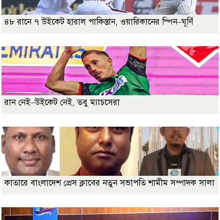
৪৮ রানে ৭ উইকেট হারাল পাকিস্তান, ওয়ারিকানের স্পিন–ঘূর্ণি
রান নেই–উইকেট নেই, তবু ম্যাচসেরা
কাতারে বাংলাদেশ প্রেস ক্লাবের নতুন সভাপতি শামীম সম্পাদক সালা