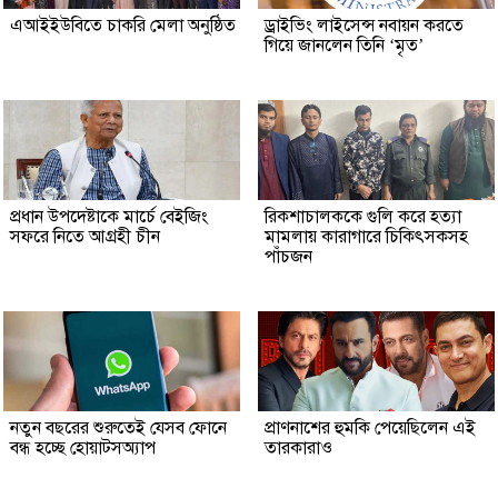
এআইইউবিতে চাকরি মেলা অনুষ্ঠিত
ড্রাইভিং লাইসেন্স নবায়ন করতে
গিয়ে জানলেন তিনি ‘মৃত’
প্রধান উপদেষ্টাকে মার্চে বেইজিং
রিকশাচালককে গুলি করে হত্যা
সফরে নিতে আগ্রহী চীন
মামলায় কারাগারে চিকিৎসকসহ
পাঁচজন
নতুন বছরের শুরুতেই যেসব ফোনে
প্রাণনাশের হুমকি পেয়েছিলেন এই
বন্ধ হচ্ছে হোয়াটসঅ্যাপ
তারকারাও