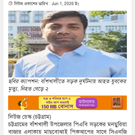
নিউজ প্রকাশের তারিখ : Jun 1, 2026 ইং
ছবির ক্যাপশন: বাঁশখালীতে সড়ক দুর্ঘটনায় আহত যুবকের
মৃত্যু, নিহত বেড়ে ২
নিউজ ডেস্ক (চট্টগ্রাম)
চট্টগ্রামের বাঁশখালী উপজেলার পিএবি সড়কের মনছুরিয়া
বাজার এলাকায় মাছবোঝাই পিকআপের সাথে সিএনজি