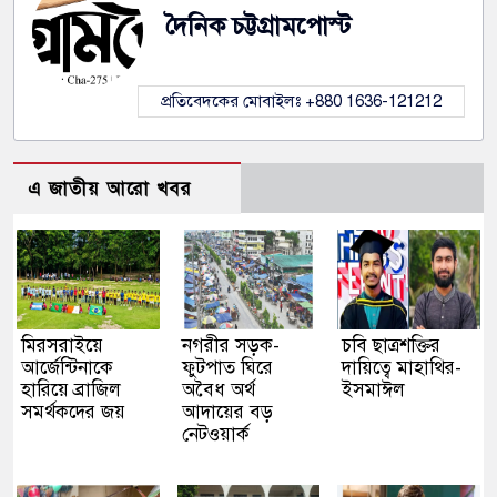
দৈনিক চট্টগ্রামপোস্ট
প্রতিবেদকের মোবাইলঃ +880 1636-121212
এ জাতীয় আরো খবর
মিরসরাইয়ে
নগরীর সড়ক-
চবি ছাত্রশক্তির
আর্জেন্টিনাকে
ফুটপাত ঘিরে
দায়িত্বে মাহাথির-
হারিয়ে ব্রাজিল
অবৈধ অর্থ
ইসমাঈল
সমর্থকদের জয়
আদায়ের বড়
নেটওয়ার্ক