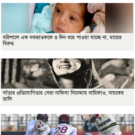
বরিশালে এক নবজাতককে ৩ দিন ধরে পাওয়া যাচ্ছে না, মায়ের
বিরুদ্ধ
সাঁতার প্রতিযোগিতার সেরা নাফিসা সিনেমায় নায়িকাও, নায়কের
তালি