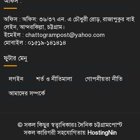
অফিস :
অফিস : অফিস: ৩৬/৩৭ এন. এ চৌধুরী রোড়, রাজাপুকুর বাই
লেইন, আন্দরকিল্লা, চট্টগ্রাম।
ইমেইল : chattogrampost@yahoo.com
মোবাইল : ০১৫১৯-১৪১৪১৪
ফুটার মেনু
লগইন
শর্ত ও নীতিমালা
গোপনীয়তা নীতি
আমাদের সম্পর্কে
© সকল কিছুর স্বত্বাধিকারঃ দৈনিক চট্টগ্রামপোস্ট
সকল কারিগরী সহযোগিতায়
HostingNin