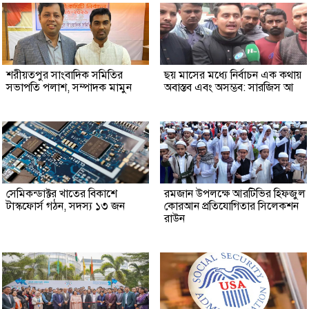
শরীয়তপুর সাংবাদিক সমিতির
ছয় মাসের মধ্যে নির্বাচন এক কথায়
সভাপতি পলাশ, সম্পাদক মামুন
অবাস্তব এবং অসম্ভব: সারজিস আ
সেমিকন্ডাক্টর খাতের বিকাশে
রমজান উপলক্ষে আরটিভির হিফজুল
টাস্কফোর্স গঠন, সদস্য ১৩ জন
কোরআন প্রতিযোগিতার সিলেকশন
রাউন